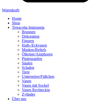
Warenkorb
Home
Shop
Terracotta Impruneta
Brunnen
Dekoration
Figuren
Halb-/Eckvasen
Masken/Reliefs
Ölkrüge/Amphoren
Pinienzapfen
Säulen
Schalen
Tiere
Untersetzer/Füßchen
Vasen
Vasen mit Sockel
Vasen Rechteckig
Zylinder
Über uns