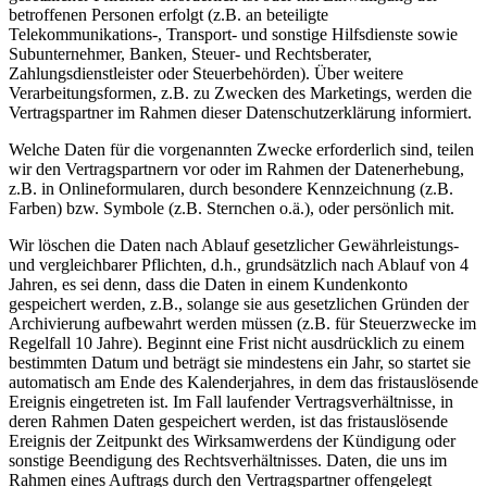
betroffenen Personen erfolgt (z.B. an beteiligte
Telekommunikations-, Transport- und sonstige Hilfsdienste sowie
Subunternehmer, Banken, Steuer- und Rechtsberater,
Zahlungsdienstleister oder Steuerbehörden). Über weitere
Verarbeitungsformen, z.B. zu Zwecken des Marketings, werden die
Vertragspartner im Rahmen dieser Datenschutzerklärung informiert.
Welche Daten für die vorgenannten Zwecke erforderlich sind, teilen
wir den Vertragspartnern vor oder im Rahmen der Datenerhebung,
z.B. in Onlineformularen, durch besondere Kennzeichnung (z.B.
Farben) bzw. Symbole (z.B. Sternchen o.ä.), oder persönlich mit.
Wir löschen die Daten nach Ablauf gesetzlicher Gewährleistungs-
und vergleichbarer Pflichten, d.h., grundsätzlich nach Ablauf von 4
Jahren, es sei denn, dass die Daten in einem Kundenkonto
gespeichert werden, z.B., solange sie aus gesetzlichen Gründen der
Archivierung aufbewahrt werden müssen (z.B. für Steuerzwecke im
Regelfall 10 Jahre). Beginnt eine Frist nicht ausdrücklich zu einem
bestimmten Datum und beträgt sie mindestens ein Jahr, so startet sie
automatisch am Ende des Kalenderjahres, in dem das fristauslösende
Ereignis eingetreten ist. Im Fall laufender Vertragsverhältnisse, in
deren Rahmen Daten gespeichert werden, ist das fristauslösende
Ereignis der Zeitpunkt des Wirksamwerdens der Kündigung oder
sonstige Beendigung des Rechtsverhältnisses. Daten, die uns im
Rahmen eines Auftrags durch den Vertragspartner offengelegt