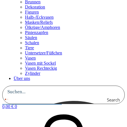
Brunnen
Dekoration
Figuren
Halb-/Eckvasen
Masken/Reliefs
Ölkrüge/Amphoren
Pinienzapfen
Säulen
Schalen
Tiere
Untersetzer/Füßchen
Vasen
Vasen mit Sockel
Vasen Rechteckig
Zylinder
Über uns
Search
0,00
€
0