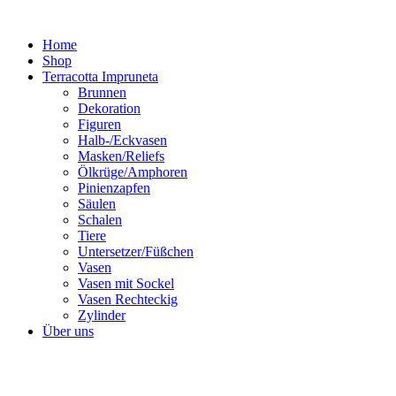
Zum
Inhalt
Home
springen
Shop
Terracotta Impruneta
Brunnen
Dekoration
Figuren
Halb-/Eckvasen
Masken/Reliefs
Ölkrüge/Amphoren
Pinienzapfen
Säulen
Schalen
Tiere
Untersetzer/Füßchen
Vasen
Vasen mit Sockel
Vasen Rechteckig
Zylinder
Über uns