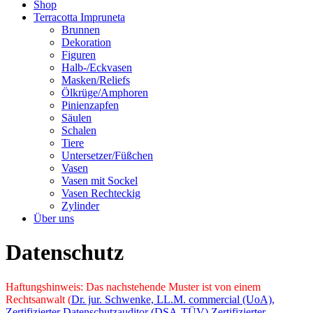
Shop
Terracotta Impruneta
Brunnen
Dekoration
Figuren
Halb-/Eckvasen
Masken/Reliefs
Ölkrüge/Amphoren
Pinienzapfen
Säulen
Schalen
Tiere
Untersetzer/Füßchen
Vasen
Vasen mit Sockel
Vasen Rechteckig
Zylinder
Über uns
Datenschutz
Haftungshinweis: Das nachstehende Muster ist von einem
Rechtsanwalt (
Dr. jur. Schwenke, LL.M. commercial (UoA),
Zertifizierter Datenschutzauditor (DSA-TÜV) Zertifizierter