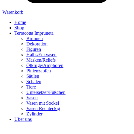
Warenkorb
Home
Shop
Terracotta Impruneta
Brunnen
Dekoration
Figuren
Halb-/Eckvasen
Masken/Reliefs
Ölkrüge/Amphoren
Pinienzapfen
Säulen
Schalen
Tiere
Untersetzer/Füßchen
Vasen
Vasen mit Sockel
Vasen Rechteckig
Zylinder
Über uns