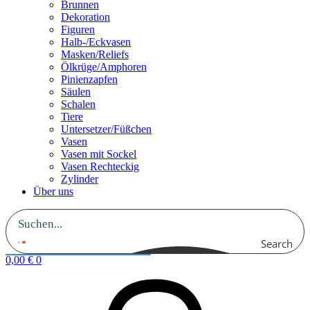
Brunnen
Dekoration
Figuren
Halb-/Eckvasen
Masken/Reliefs
Ölkrüge/Amphoren
Pinienzapfen
Säulen
Schalen
Tiere
Untersetzer/Füßchen
Vasen
Vasen mit Sockel
Vasen Rechteckig
Zylinder
Über uns
Search
0,00
€
0