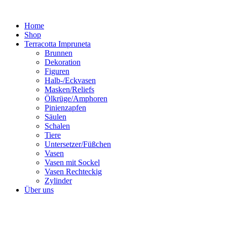
Zum
Inhalt
Home
springen
Shop
Terracotta Impruneta
Brunnen
Dekoration
Figuren
Halb-/Eckvasen
Masken/Reliefs
Ölkrüge/Amphoren
Pinienzapfen
Säulen
Schalen
Tiere
Untersetzer/Füßchen
Vasen
Vasen mit Sockel
Vasen Rechteckig
Zylinder
Über uns