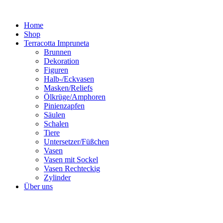
Zum
Inhalt
Home
springen
Shop
Terracotta Impruneta
Brunnen
Dekoration
Figuren
Halb-/Eckvasen
Masken/Reliefs
Ölkrüge/Amphoren
Pinienzapfen
Säulen
Schalen
Tiere
Untersetzer/Füßchen
Vasen
Vasen mit Sockel
Vasen Rechteckig
Zylinder
Über uns