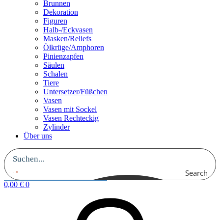
Brunnen
Dekoration
Figuren
Halb-/Eckvasen
Masken/Reliefs
Ölkrüge/Amphoren
Pinienzapfen
Säulen
Schalen
Tiere
Untersetzer/Füßchen
Vasen
Vasen mit Sockel
Vasen Rechteckig
Zylinder
Über uns
Search
0,00
€
0