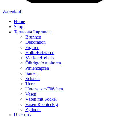
Warenkorb
Home
Shop
Terracotta Impruneta
Brunnen
Dekoration
Figuren
Halb-/Eckvasen
Masken/Reliefs
Ölkrüge/Amphoren
Pinienzapfen
Säulen
Schalen
Tiere
Untersetzer/Füßchen
Vasen
Vasen mit Sockel
Vasen Rechteckig
Zylinder
Über uns