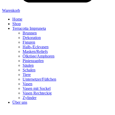
Warenkorb
Home
Shop
Terracotta Impruneta
Brunnen
Dekoration
Figuren
Halb-/Eckvasen
Masken/Reliefs
Ölkrüge/Amphoren
Pinienzapfen
Säulen
Schalen
Tiere
Untersetzer/Füßchen
Vasen
Vasen mit Sockel
Vasen Rechteckig
Zylinder
Über uns