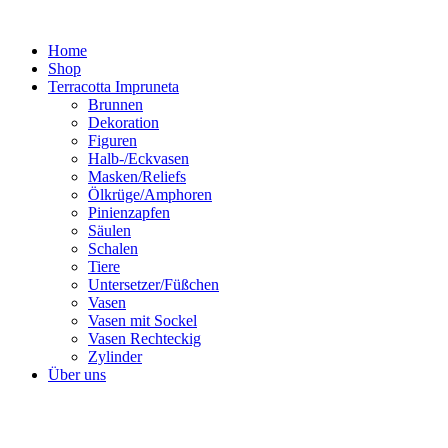
Zum
Inhalt
Home
springen
Shop
Terracotta Impruneta
Brunnen
Dekoration
Figuren
Halb-/Eckvasen
Masken/Reliefs
Ölkrüge/Amphoren
Pinienzapfen
Säulen
Schalen
Tiere
Untersetzer/Füßchen
Vasen
Vasen mit Sockel
Vasen Rechteckig
Zylinder
Über uns