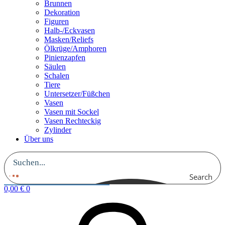
Brunnen
Dekoration
Figuren
Halb-/Eckvasen
Masken/Reliefs
Ölkrüge/Amphoren
Pinienzapfen
Säulen
Schalen
Tiere
Untersetzer/Füßchen
Vasen
Vasen mit Sockel
Vasen Rechteckig
Zylinder
Über uns
Search
0,00
€
0