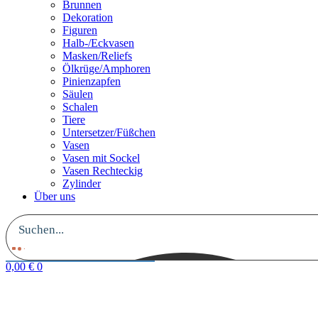
Brunnen
Dekoration
Figuren
Halb-/Eckvasen
Masken/Reliefs
Ölkrüge/Amphoren
Pinienzapfen
Säulen
Schalen
Tiere
Untersetzer/Füßchen
Vasen
Vasen mit Sockel
Vasen Rechteckig
Zylinder
Über uns
0,00
€
0