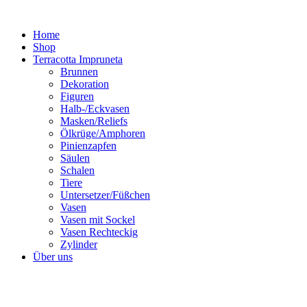
Zum
Inhalt
Home
springen
Shop
Terracotta Impruneta
Brunnen
Dekoration
Figuren
Halb-/Eckvasen
Masken/Reliefs
Ölkrüge/Amphoren
Pinienzapfen
Säulen
Schalen
Tiere
Untersetzer/Füßchen
Vasen
Vasen mit Sockel
Vasen Rechteckig
Zylinder
Über uns