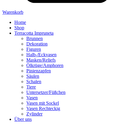
Warenkorb
Home
Shop
Terracotta Impruneta
Brunnen
Dekoration
Figuren
Halb-/Eckvasen
Masken/Reliefs
Ölkrüge/Amphoren
Pinienzapfen
Säulen
Schalen
Tiere
Untersetzer/Füßchen
Vasen
Vasen mit Sockel
Vasen Rechteckig
Zylinder
Über uns