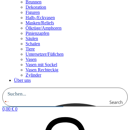
Brunnen
Dekoration
Figuren
Halb-/Eckvasen
Masken/Reliefs
Ölkrüge/Amphoren
Pinienzapfen
Säulen
Schalen
Tiere
Untersetzer/Füßchen
Vasen
Vasen mit Sockel
Vasen Rechteckig
Zylinder
Über uns
Search
0,00
€
0