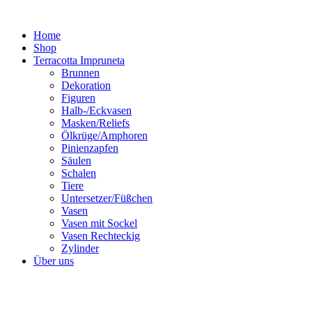
Zum
Inhalt
Home
springen
Shop
Terracotta Impruneta
Brunnen
Dekoration
Figuren
Halb-/Eckvasen
Masken/Reliefs
Ölkrüge/Amphoren
Pinienzapfen
Säulen
Schalen
Tiere
Untersetzer/Füßchen
Vasen
Vasen mit Sockel
Vasen Rechteckig
Zylinder
Über uns