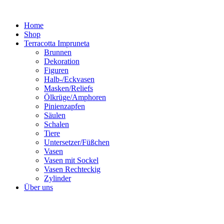
Zum
Inhalt
Home
springen
Shop
Terracotta Impruneta
Brunnen
Dekoration
Figuren
Halb-/Eckvasen
Masken/Reliefs
Ölkrüge/Amphoren
Pinienzapfen
Säulen
Schalen
Tiere
Untersetzer/Füßchen
Vasen
Vasen mit Sockel
Vasen Rechteckig
Zylinder
Über uns