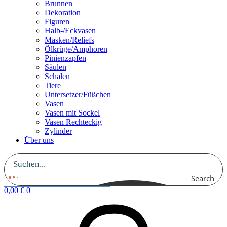
Brunnen
Dekoration
Figuren
Halb-/Eckvasen
Masken/Reliefs
Ölkrüge/Amphoren
Pinienzapfen
Säulen
Schalen
Tiere
Untersetzer/Füßchen
Vasen
Vasen mit Sockel
Vasen Rechteckig
Zylinder
Über uns
Search
0,00
€
0