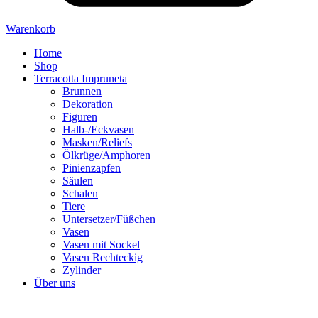
Warenkorb
Home
Shop
Terracotta Impruneta
Brunnen
Dekoration
Figuren
Halb-/Eckvasen
Masken/Reliefs
Ölkrüge/Amphoren
Pinienzapfen
Säulen
Schalen
Tiere
Untersetzer/Füßchen
Vasen
Vasen mit Sockel
Vasen Rechteckig
Zylinder
Über uns