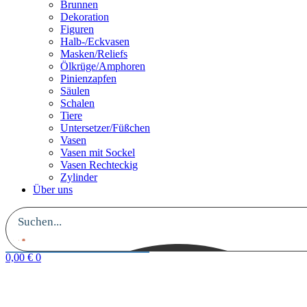
Brunnen
Dekoration
Figuren
Halb-/Eckvasen
Masken/Reliefs
Ölkrüge/Amphoren
Pinienzapfen
Säulen
Schalen
Tiere
Untersetzer/Füßchen
Vasen
Vasen mit Sockel
Vasen Rechteckig
Zylinder
Über uns
0,00
€
0