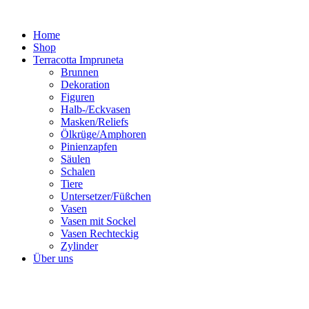
Zum
Inhalt
Home
springen
Shop
Terracotta Impruneta
Brunnen
Dekoration
Figuren
Halb-/Eckvasen
Masken/Reliefs
Ölkrüge/Amphoren
Pinienzapfen
Säulen
Schalen
Tiere
Untersetzer/Füßchen
Vasen
Vasen mit Sockel
Vasen Rechteckig
Zylinder
Über uns