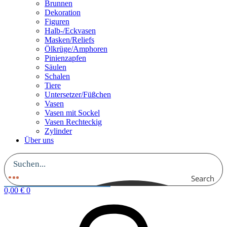
Brunnen
Dekoration
Figuren
Halb-/Eckvasen
Masken/Reliefs
Ölkrüge/Amphoren
Pinienzapfen
Säulen
Schalen
Tiere
Untersetzer/Füßchen
Vasen
Vasen mit Sockel
Vasen Rechteckig
Zylinder
Über uns
Search
0,00
€
0