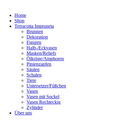
Zum
Inhalt
Home
springen
Shop
Terracotta Impruneta
Brunnen
Dekoration
Figuren
Halb-/Eckvasen
Masken/Reliefs
Ölkrüge/Amphoren
Pinienzapfen
Säulen
Schalen
Tiere
Untersetzer/Füßchen
Vasen
Vasen mit Sockel
Vasen Rechteckig
Zylinder
Über uns