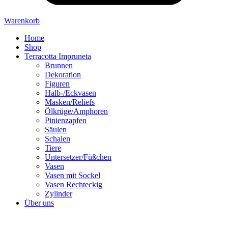
Warenkorb
Home
Shop
Terracotta Impruneta
Brunnen
Dekoration
Figuren
Halb-/Eckvasen
Masken/Reliefs
Ölkrüge/Amphoren
Pinienzapfen
Säulen
Schalen
Tiere
Untersetzer/Füßchen
Vasen
Vasen mit Sockel
Vasen Rechteckig
Zylinder
Über uns