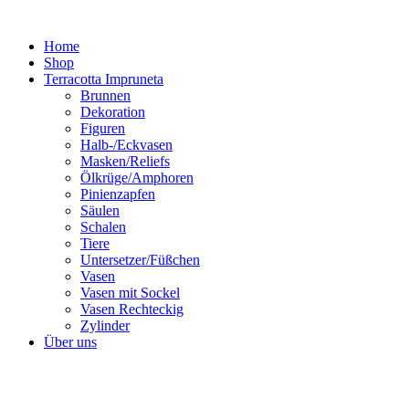
Zum
Inhalt
Home
springen
Shop
Terracotta Impruneta
Brunnen
Dekoration
Figuren
Halb-/Eckvasen
Masken/Reliefs
Ölkrüge/Amphoren
Pinienzapfen
Säulen
Schalen
Tiere
Untersetzer/Füßchen
Vasen
Vasen mit Sockel
Vasen Rechteckig
Zylinder
Über uns