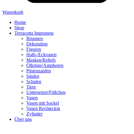
Warenkorb
Home
Shop
Terracotta Impruneta
Brunnen
Dekoration
Figuren
Halb-/Eckvasen
Masken/Reliefs
Ölkrüge/Amphoren
Pinienzapfen
Säulen
Schalen
Tiere
Untersetzer/Füßchen
Vasen
Vasen mit Sockel
Vasen Rechteckig
Zylinder
Über uns