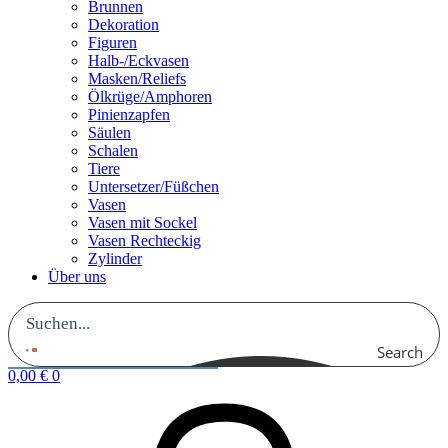
Brunnen
Dekoration
Figuren
Halb-/Eckvasen
Masken/Reliefs
Ölkrüge/Amphoren
Pinienzapfen
Säulen
Schalen
Tiere
Untersetzer/Füßchen
Vasen
Vasen mit Sockel
Vasen Rechteckig
Zylinder
Über uns
Search
0,00
€
0