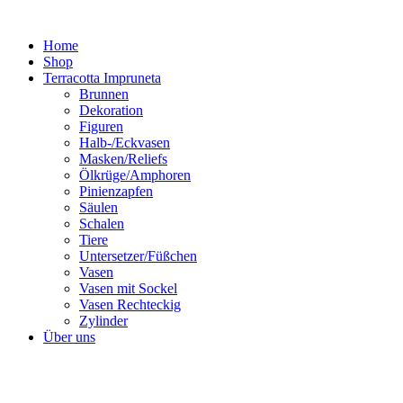
Zum
Inhalt
Home
springen
Shop
Terracotta Impruneta
Brunnen
Dekoration
Figuren
Halb-/Eckvasen
Masken/Reliefs
Ölkrüge/Amphoren
Pinienzapfen
Säulen
Schalen
Tiere
Untersetzer/Füßchen
Vasen
Vasen mit Sockel
Vasen Rechteckig
Zylinder
Über uns