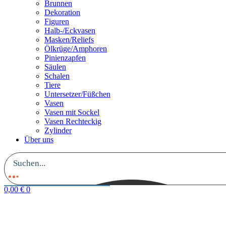
Brunnen
Dekoration
Figuren
Halb-/Eckvasen
Masken/Reliefs
Ölkrüge/Amphoren
Pinienzapfen
Säulen
Schalen
Tiere
Untersetzer/Füßchen
Vasen
Vasen mit Sockel
Vasen Rechteckig
Zylinder
Über uns
0,00
€
0