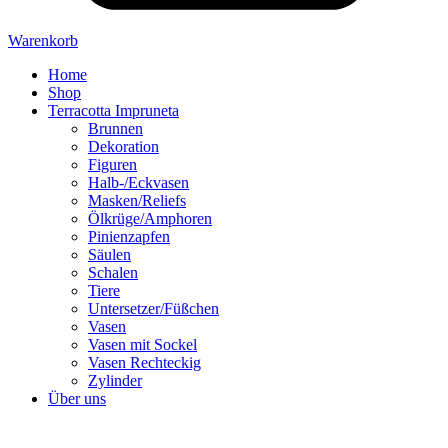
Warenkorb
Home
Shop
Terracotta Impruneta
Brunnen
Dekoration
Figuren
Halb-/Eckvasen
Masken/Reliefs
Ölkrüge/Amphoren
Pinienzapfen
Säulen
Schalen
Tiere
Untersetzer/Füßchen
Vasen
Vasen mit Sockel
Vasen Rechteckig
Zylinder
Über uns