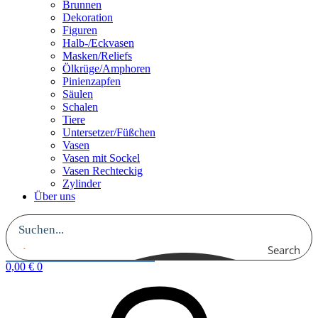
Brunnen
Dekoration
Figuren
Halb-/Eckvasen
Masken/Reliefs
Ölkrüge/Amphoren
Pinienzapfen
Säulen
Schalen
Tiere
Untersetzer/Füßchen
Vasen
Vasen mit Sockel
Vasen Rechteckig
Zylinder
Über uns
Search
0,00
€
0