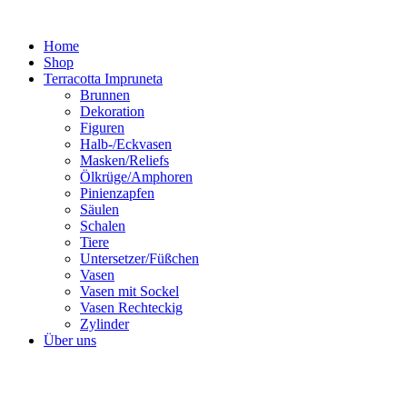
Zum
Inhalt
Home
springen
Shop
Terracotta Impruneta
Brunnen
Dekoration
Figuren
Halb-/Eckvasen
Masken/Reliefs
Ölkrüge/Amphoren
Pinienzapfen
Säulen
Schalen
Tiere
Untersetzer/Füßchen
Vasen
Vasen mit Sockel
Vasen Rechteckig
Zylinder
Über uns