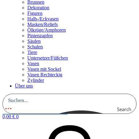
Brunnen
Dekoration
Figuren
Halb-/Eckvasen
Masken/Reliefs
Ölkrüge/Amphoren
Pinienzapfen
Säulen
Schalen
Tiere
Untersetzer/Füßchen
Vasen
Vasen mit Sockel
Vasen Rechteckig
Zylinder
Über uns
Search
0,00
€
0