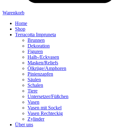
Warenkorb
Home
Shop
Terracotta Impruneta
Brunnen
Dekoration
Figuren
Halb-/Eckvasen
Masken/Reliefs
Ölkrüge/Amphoren
Pinienzapfen
Säulen
Schalen
Tiere
Untersetzer/Füßchen
Vasen
Vasen mit Sockel
Vasen Rechteckig
Zylinder
Über uns