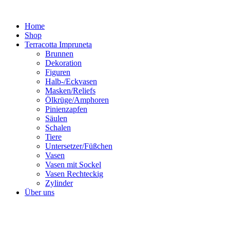
Zum
Inhalt
Home
springen
Shop
Terracotta Impruneta
Brunnen
Dekoration
Figuren
Halb-/Eckvasen
Masken/Reliefs
Ölkrüge/Amphoren
Pinienzapfen
Säulen
Schalen
Tiere
Untersetzer/Füßchen
Vasen
Vasen mit Sockel
Vasen Rechteckig
Zylinder
Über uns