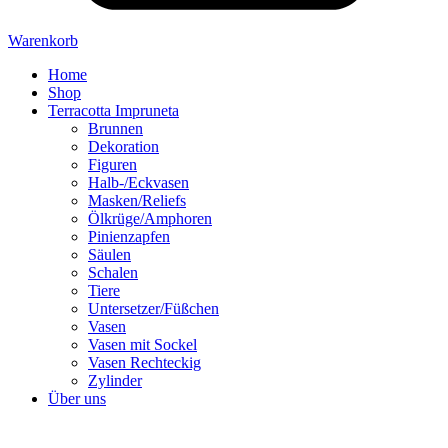
Warenkorb
Home
Shop
Terracotta Impruneta
Brunnen
Dekoration
Figuren
Halb-/Eckvasen
Masken/Reliefs
Ölkrüge/Amphoren
Pinienzapfen
Säulen
Schalen
Tiere
Untersetzer/Füßchen
Vasen
Vasen mit Sockel
Vasen Rechteckig
Zylinder
Über uns