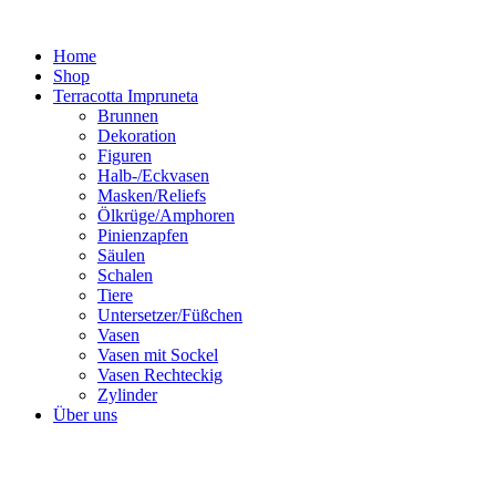
Zum
Inhalt
Home
springen
Shop
Terracotta Impruneta
Brunnen
Dekoration
Figuren
Halb-/Eckvasen
Masken/Reliefs
Ölkrüge/Amphoren
Pinienzapfen
Säulen
Schalen
Tiere
Untersetzer/Füßchen
Vasen
Vasen mit Sockel
Vasen Rechteckig
Zylinder
Über uns