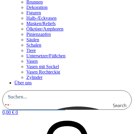
Brunnen
Dekoration
Figuren
Halb-/Eckvasen
Masken/Reliefs
Ölkrüge/Amphoren
Pinienzapfen
Säulen
Schalen
Tiere
Untersetzer/Füßchen
Vasen
Vasen mit Sockel
Vasen Rechteckig
Zylinder
Über uns
Search
0,00
€
0