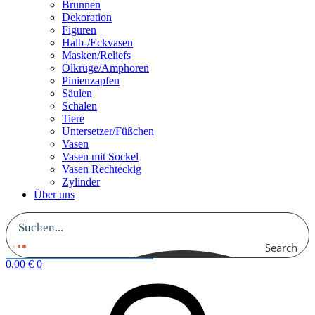
Brunnen
Dekoration
Figuren
Halb-/Eckvasen
Masken/Reliefs
Ölkrüge/Amphoren
Pinienzapfen
Säulen
Schalen
Tiere
Untersetzer/Füßchen
Vasen
Vasen mit Sockel
Vasen Rechteckig
Zylinder
Über uns
Search
0,00
€
0