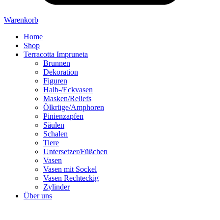
Warenkorb
Home
Shop
Terracotta Impruneta
Brunnen
Dekoration
Figuren
Halb-/Eckvasen
Masken/Reliefs
Ölkrüge/Amphoren
Pinienzapfen
Säulen
Schalen
Tiere
Untersetzer/Füßchen
Vasen
Vasen mit Sockel
Vasen Rechteckig
Zylinder
Über uns