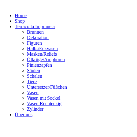
Zum
Inhalt
Home
springen
Shop
Terracotta Impruneta
Brunnen
Dekoration
Figuren
Halb-/Eckvasen
Masken/Reliefs
Ölkrüge/Amphoren
Pinienzapfen
Säulen
Schalen
Tiere
Untersetzer/Füßchen
Vasen
Vasen mit Sockel
Vasen Rechteckig
Zylinder
Über uns