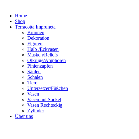
Zum
Inhalt
Home
springen
Shop
Terracotta Impruneta
Brunnen
Dekoration
Figuren
Halb-/Eckvasen
Masken/Reliefs
Ölkrüge/Amphoren
Pinienzapfen
Säulen
Schalen
Tiere
Untersetzer/Füßchen
Vasen
Vasen mit Sockel
Vasen Rechteckig
Zylinder
Über uns