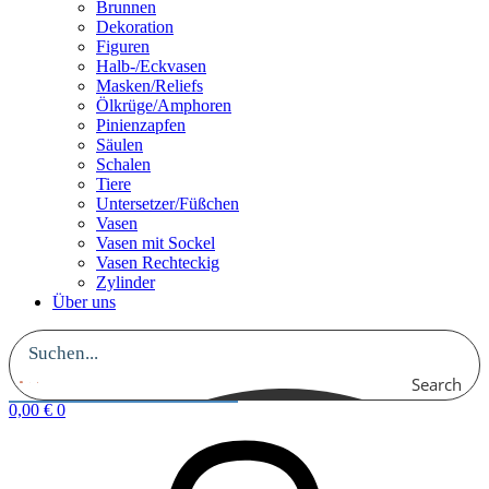
Brunnen
Dekoration
Figuren
Halb-/Eckvasen
Masken/Reliefs
Ölkrüge/Amphoren
Pinienzapfen
Säulen
Schalen
Tiere
Untersetzer/Füßchen
Vasen
Vasen mit Sockel
Vasen Rechteckig
Zylinder
Über uns
Search
0,00
€
0