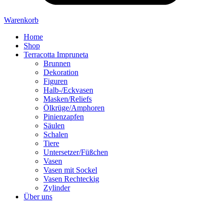
Warenkorb
Home
Shop
Terracotta Impruneta
Brunnen
Dekoration
Figuren
Halb-/Eckvasen
Masken/Reliefs
Ölkrüge/Amphoren
Pinienzapfen
Säulen
Schalen
Tiere
Untersetzer/Füßchen
Vasen
Vasen mit Sockel
Vasen Rechteckig
Zylinder
Über uns