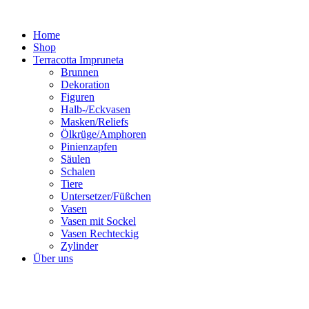
Zum
Inhalt
Home
springen
Shop
Terracotta Impruneta
Brunnen
Dekoration
Figuren
Halb-/Eckvasen
Masken/Reliefs
Ölkrüge/Amphoren
Pinienzapfen
Säulen
Schalen
Tiere
Untersetzer/Füßchen
Vasen
Vasen mit Sockel
Vasen Rechteckig
Zylinder
Über uns