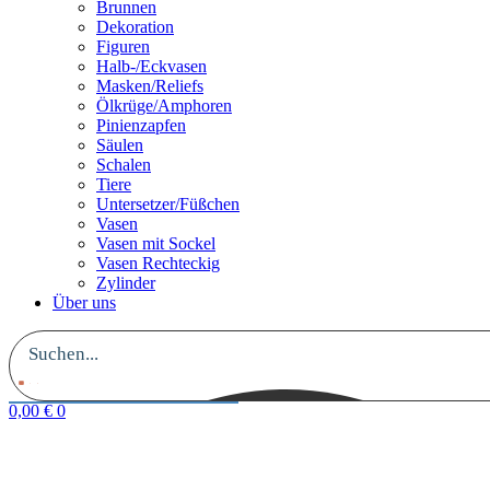
Brunnen
Dekoration
Figuren
Halb-/Eckvasen
Masken/Reliefs
Ölkrüge/Amphoren
Pinienzapfen
Säulen
Schalen
Tiere
Untersetzer/Füßchen
Vasen
Vasen mit Sockel
Vasen Rechteckig
Zylinder
Über uns
0,00
€
0