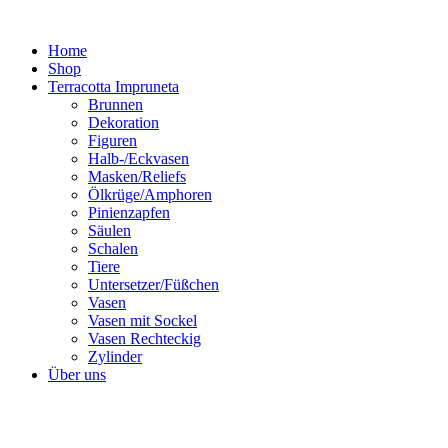
Zum
Inhalt
Home
springen
Shop
Terracotta Impruneta
Brunnen
Dekoration
Figuren
Halb-/Eckvasen
Masken/Reliefs
Ölkrüge/Amphoren
Pinienzapfen
Säulen
Schalen
Tiere
Untersetzer/Füßchen
Vasen
Vasen mit Sockel
Vasen Rechteckig
Zylinder
Über uns