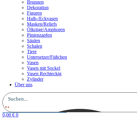
Brunnen
Dekoration
Figuren
Halb-/Eckvasen
Masken/Reliefs
Ölkrüge/Amphoren
Pinienzapfen
Säulen
Schalen
Tiere
Untersetzer/Füßchen
Vasen
Vasen mit Sockel
Vasen Rechteckig
Zylinder
Über uns
0,00
€
0