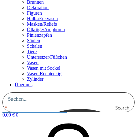
Brunnen
Dekoration
Figuren
Halb-/Eckvasen
Masken/Reliefs
Ölkrüge/Amphoren
Pinienzapfen
Säulen
Schalen
Tiere
Untersetzer/Füßchen
Vasen
Vasen mit Sockel
Vasen Rechteckig
Zylinder
Über uns
Search
0,00
€
0