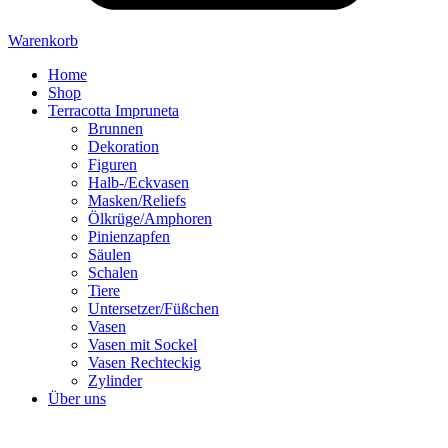
Warenkorb
Home
Shop
Terracotta Impruneta
Brunnen
Dekoration
Figuren
Halb-/Eckvasen
Masken/Reliefs
Ölkrüge/Amphoren
Pinienzapfen
Säulen
Schalen
Tiere
Untersetzer/Füßchen
Vasen
Vasen mit Sockel
Vasen Rechteckig
Zylinder
Über uns