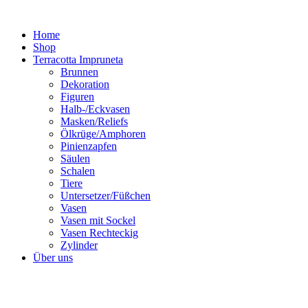
Zum
Inhalt
Home
springen
Shop
Terracotta Impruneta
Brunnen
Dekoration
Figuren
Halb-/Eckvasen
Masken/Reliefs
Ölkrüge/Amphoren
Pinienzapfen
Säulen
Schalen
Tiere
Untersetzer/Füßchen
Vasen
Vasen mit Sockel
Vasen Rechteckig
Zylinder
Über uns