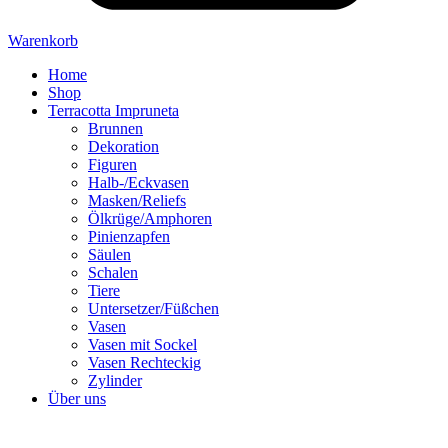
Warenkorb
Home
Shop
Terracotta Impruneta
Brunnen
Dekoration
Figuren
Halb-/Eckvasen
Masken/Reliefs
Ölkrüge/Amphoren
Pinienzapfen
Säulen
Schalen
Tiere
Untersetzer/Füßchen
Vasen
Vasen mit Sockel
Vasen Rechteckig
Zylinder
Über uns