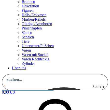
Brunnen
Dekoration
Figuren
Halb-/Eckvasen
Masken/Reliefs
Ölkrüge/Amphoren
Pinienzapfen
Säulen
Schalen
Tiere
Untersetzer/Füßchen
Vasen
Vasen mit Sockel
Vasen Rechteckig
Zylinder
Über uns
Search
0,00
€
0