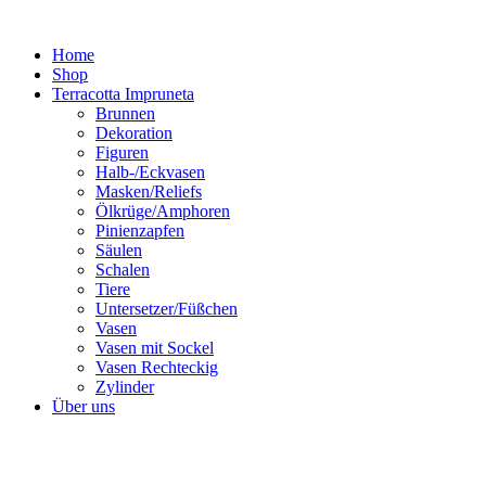
Zum
Inhalt
Home
springen
Shop
Terracotta Impruneta
Brunnen
Dekoration
Figuren
Halb-/Eckvasen
Masken/Reliefs
Ölkrüge/Amphoren
Pinienzapfen
Säulen
Schalen
Tiere
Untersetzer/Füßchen
Vasen
Vasen mit Sockel
Vasen Rechteckig
Zylinder
Über uns