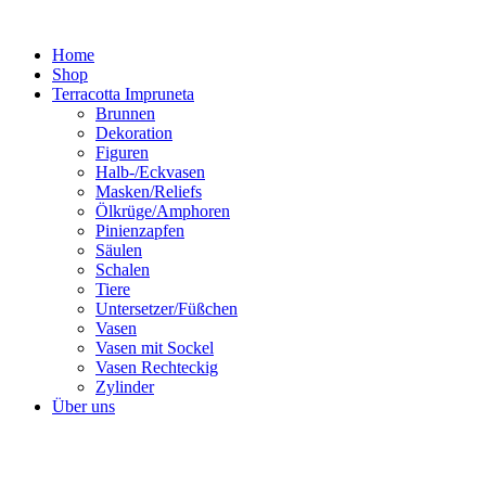
Zum
Inhalt
Home
springen
Shop
Terracotta Impruneta
Brunnen
Dekoration
Figuren
Halb-/Eckvasen
Masken/Reliefs
Ölkrüge/Amphoren
Pinienzapfen
Säulen
Schalen
Tiere
Untersetzer/Füßchen
Vasen
Vasen mit Sockel
Vasen Rechteckig
Zylinder
Über uns