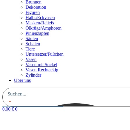
Brunnen
Dekoration
Figuren
Halb-/Eckvasen
Masken/Reliefs
Ölkrüge/Amphoren
Pinienzapfen
Säulen
Schalen
Tiere
Untersetzer/Füßchen
Vasen
Vasen mit Sockel
Vasen Rechteckig
Zylinder
Über uns
0,00
€
0