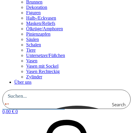
Brunnen
Dekoration
Figuren
Halb-/Eckvasen
Masken/Reliefs
Ölkrüge/Amphoren
Pinienzapfen
Säulen
Schalen
Tiere
Untersetzer/Füßchen
Vasen
Vasen mit Sockel
Vasen Rechteckig
Zylinder
Über uns
Search
0,00
€
0