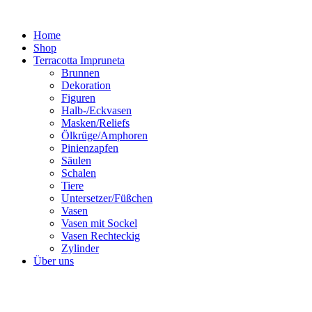
Zum
Inhalt
Home
springen
Shop
Terracotta Impruneta
Brunnen
Dekoration
Figuren
Halb-/Eckvasen
Masken/Reliefs
Ölkrüge/Amphoren
Pinienzapfen
Säulen
Schalen
Tiere
Untersetzer/Füßchen
Vasen
Vasen mit Sockel
Vasen Rechteckig
Zylinder
Über uns