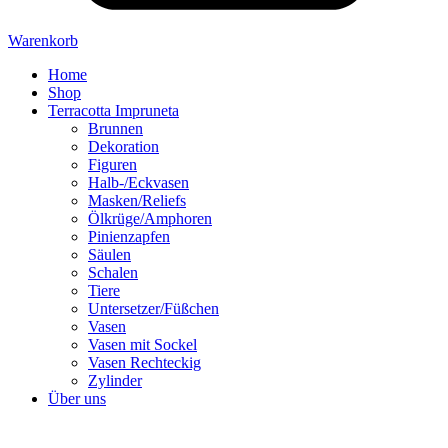
Warenkorb
Home
Shop
Terracotta Impruneta
Brunnen
Dekoration
Figuren
Halb-/Eckvasen
Masken/Reliefs
Ölkrüge/Amphoren
Pinienzapfen
Säulen
Schalen
Tiere
Untersetzer/Füßchen
Vasen
Vasen mit Sockel
Vasen Rechteckig
Zylinder
Über uns