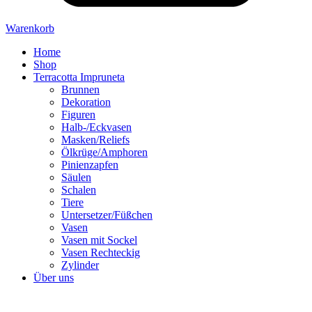
Warenkorb
Home
Shop
Terracotta Impruneta
Brunnen
Dekoration
Figuren
Halb-/Eckvasen
Masken/Reliefs
Ölkrüge/Amphoren
Pinienzapfen
Säulen
Schalen
Tiere
Untersetzer/Füßchen
Vasen
Vasen mit Sockel
Vasen Rechteckig
Zylinder
Über uns