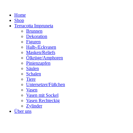
Zum
Inhalt
Home
springen
Shop
Terracotta Impruneta
Brunnen
Dekoration
Figuren
Halb-/Eckvasen
Masken/Reliefs
Ölkrüge/Amphoren
Pinienzapfen
Säulen
Schalen
Tiere
Untersetzer/Füßchen
Vasen
Vasen mit Sockel
Vasen Rechteckig
Zylinder
Über uns