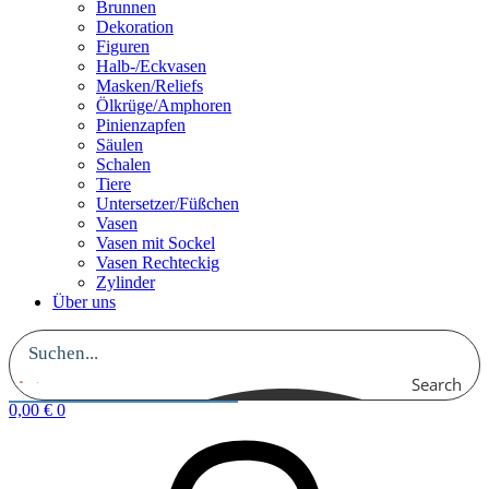
Brunnen
Dekoration
Figuren
Halb-/Eckvasen
Masken/Reliefs
Ölkrüge/Amphoren
Pinienzapfen
Säulen
Schalen
Tiere
Untersetzer/Füßchen
Vasen
Vasen mit Sockel
Vasen Rechteckig
Zylinder
Über uns
Search
0,00
€
0