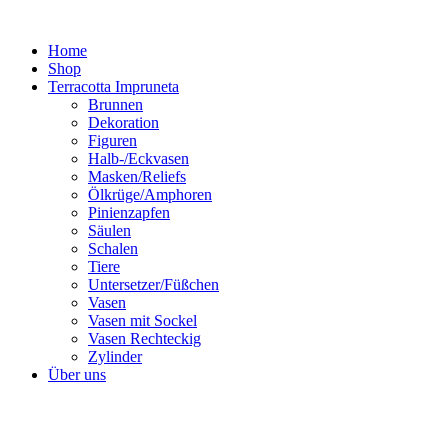
Zum
Inhalt
Home
springen
Shop
Terracotta Impruneta
Brunnen
Dekoration
Figuren
Halb-/Eckvasen
Masken/Reliefs
Ölkrüge/Amphoren
Pinienzapfen
Säulen
Schalen
Tiere
Untersetzer/Füßchen
Vasen
Vasen mit Sockel
Vasen Rechteckig
Zylinder
Über uns