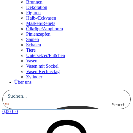
Brunnen
Dekoration
Figuren
Halb-/Eckvasen
Masken/Reliefs
Ölkrüge/Amphoren
Pinienzapfen
Säulen
Schalen
Tiere
Untersetzer/Füßchen
Vasen
Vasen mit Sockel
Vasen Rechteckig
Zylinder
Über uns
Search
0,00
€
0