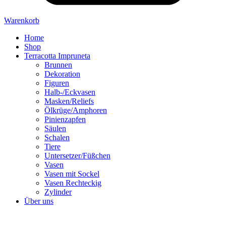
Warenkorb
Home
Shop
Terracotta Impruneta
Brunnen
Dekoration
Figuren
Halb-/Eckvasen
Masken/Reliefs
Ölkrüge/Amphoren
Pinienzapfen
Säulen
Schalen
Tiere
Untersetzer/Füßchen
Vasen
Vasen mit Sockel
Vasen Rechteckig
Zylinder
Über uns