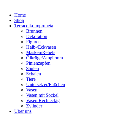
Zum
Inhalt
Home
springen
Shop
Terracotta Impruneta
Brunnen
Dekoration
Figuren
Halb-/Eckvasen
Masken/Reliefs
Ölkrüge/Amphoren
Pinienzapfen
Säulen
Schalen
Tiere
Untersetzer/Füßchen
Vasen
Vasen mit Sockel
Vasen Rechteckig
Zylinder
Über uns