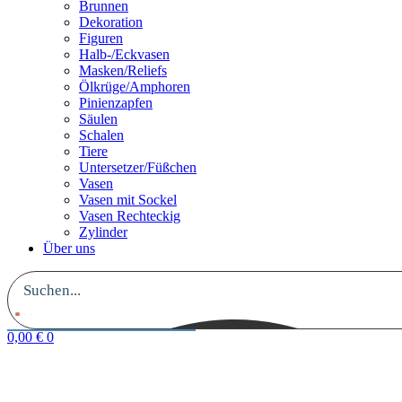
Brunnen
Dekoration
Figuren
Halb-/Eckvasen
Masken/Reliefs
Ölkrüge/Amphoren
Pinienzapfen
Säulen
Schalen
Tiere
Untersetzer/Füßchen
Vasen
Vasen mit Sockel
Vasen Rechteckig
Zylinder
Über uns
0,00
€
0