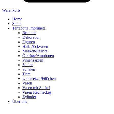
Warenkorb
Home
Shop
Terracotta Impruneta
Brunnen
Dekoration
Figuren
Halb-/Eckvasen
Masken/Reliefs
Ölkrüge/Amphoren
Pinienzapfen
Säulen
Schalen
Tiere
Untersetzer/Füßchen
Vasen
Vasen mit Sockel
Vasen Rechteckig
Zylinder
Über uns