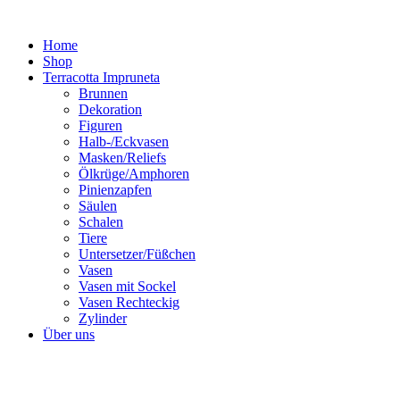
Zum
Inhalt
Home
springen
Shop
Terracotta Impruneta
Brunnen
Dekoration
Figuren
Halb-/Eckvasen
Masken/Reliefs
Ölkrüge/Amphoren
Pinienzapfen
Säulen
Schalen
Tiere
Untersetzer/Füßchen
Vasen
Vasen mit Sockel
Vasen Rechteckig
Zylinder
Über uns