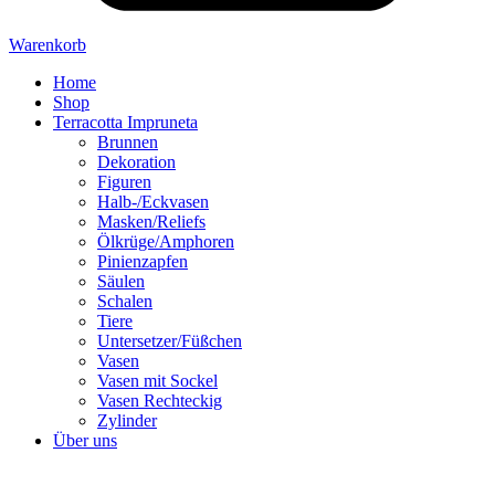
Warenkorb
Home
Shop
Terracotta Impruneta
Brunnen
Dekoration
Figuren
Halb-/Eckvasen
Masken/Reliefs
Ölkrüge/Amphoren
Pinienzapfen
Säulen
Schalen
Tiere
Untersetzer/Füßchen
Vasen
Vasen mit Sockel
Vasen Rechteckig
Zylinder
Über uns