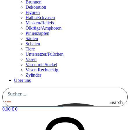
Brunnen
Dekoration
Figuren
Halb-/Eckvasen
Masken/Reliefs
Ölkrüge/Amphoren
Pinienzapfen
Säulen
Schalen
Tiere
Untersetzer/Füßchen
Vasen
Vasen mit Sockel
Vasen Rechteckig
Zylinder
Über uns
Search
0,00
€
0