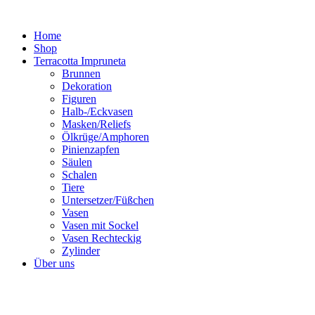
Zum
Inhalt
Home
springen
Shop
Terracotta Impruneta
Brunnen
Dekoration
Figuren
Halb-/Eckvasen
Masken/Reliefs
Ölkrüge/Amphoren
Pinienzapfen
Säulen
Schalen
Tiere
Untersetzer/Füßchen
Vasen
Vasen mit Sockel
Vasen Rechteckig
Zylinder
Über uns