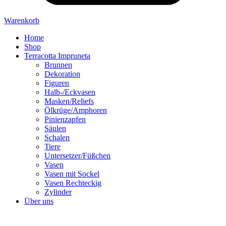
Warenkorb
Home
Shop
Terracotta Impruneta
Brunnen
Dekoration
Figuren
Halb-/Eckvasen
Masken/Reliefs
Ölkrüge/Amphoren
Pinienzapfen
Säulen
Schalen
Tiere
Untersetzer/Füßchen
Vasen
Vasen mit Sockel
Vasen Rechteckig
Zylinder
Über uns