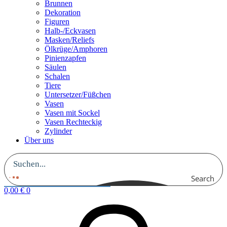
Brunnen
Dekoration
Figuren
Halb-/Eckvasen
Masken/Reliefs
Ölkrüge/Amphoren
Pinienzapfen
Säulen
Schalen
Tiere
Untersetzer/Füßchen
Vasen
Vasen mit Sockel
Vasen Rechteckig
Zylinder
Über uns
Search
0,00
€
0