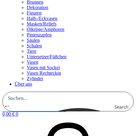
Brunnen
Dekoration
Figuren
Halb-/Eckvasen
Masken/Reliefs
Ölkrüge/Amphoren
Pinienzapfen
Säulen
Schalen
Tiere
Untersetzer/Füßchen
Vasen
Vasen mit Sockel
Vasen Rechteckig
Zylinder
Über uns
Search
0,00
€
0