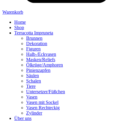
Warenkorb
Home
Shop
Terracotta Impruneta
Brunnen
Dekoration
Figuren
Halb-/Eckvasen
Masken/Reliefs
Ölkrüge/Amphoren
Pinienzapfen
Säulen
Schalen
Tiere
Untersetzer/Füßchen
Vasen
Vasen mit Sockel
Vasen Rechteckig
Zylinder
Über uns