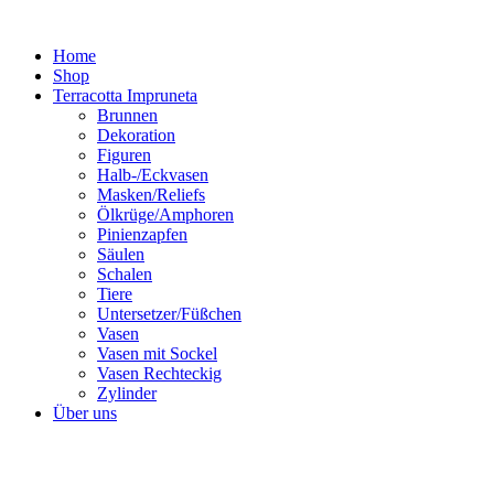
Zum
Inhalt
Home
springen
Shop
Terracotta Impruneta
Brunnen
Dekoration
Figuren
Halb-/Eckvasen
Masken/Reliefs
Ölkrüge/Amphoren
Pinienzapfen
Säulen
Schalen
Tiere
Untersetzer/Füßchen
Vasen
Vasen mit Sockel
Vasen Rechteckig
Zylinder
Über uns