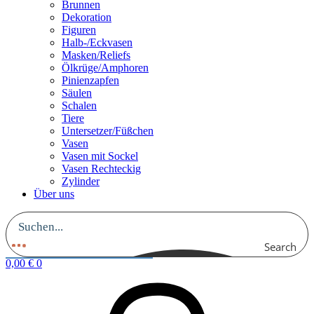
Brunnen
Dekoration
Figuren
Halb-/Eckvasen
Masken/Reliefs
Ölkrüge/Amphoren
Pinienzapfen
Säulen
Schalen
Tiere
Untersetzer/Füßchen
Vasen
Vasen mit Sockel
Vasen Rechteckig
Zylinder
Über uns
Search
0,00
€
0