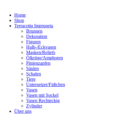
Zum
Inhalt
Home
springen
Shop
Terracotta Impruneta
Brunnen
Dekoration
Figuren
Halb-/Eckvasen
Masken/Reliefs
Ölkrüge/Amphoren
Pinienzapfen
Säulen
Schalen
Tiere
Untersetzer/Füßchen
Vasen
Vasen mit Sockel
Vasen Rechteckig
Zylinder
Über uns