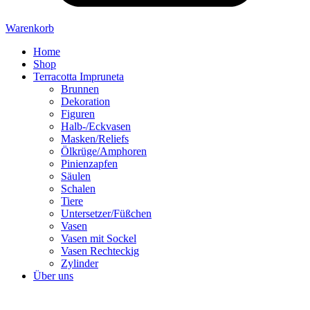
Warenkorb
Home
Shop
Terracotta Impruneta
Brunnen
Dekoration
Figuren
Halb-/Eckvasen
Masken/Reliefs
Ölkrüge/Amphoren
Pinienzapfen
Säulen
Schalen
Tiere
Untersetzer/Füßchen
Vasen
Vasen mit Sockel
Vasen Rechteckig
Zylinder
Über uns