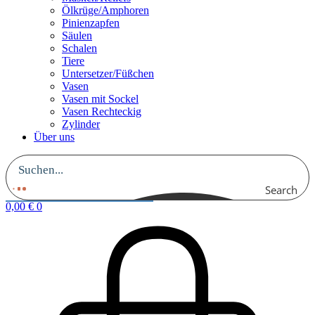
Ölkrüge/Amphoren
Pinienzapfen
Säulen
Schalen
Tiere
Untersetzer/Füßchen
Vasen
Vasen mit Sockel
Vasen Rechteckig
Zylinder
Über uns
Search
0,00
€
0