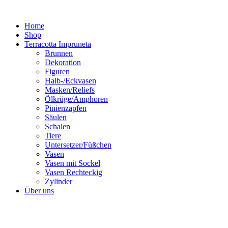
Zum
Inhalt
Home
springen
Shop
Terracotta Impruneta
Brunnen
Dekoration
Figuren
Halb-/Eckvasen
Masken/Reliefs
Ölkrüge/Amphoren
Pinienzapfen
Säulen
Schalen
Tiere
Untersetzer/Füßchen
Vasen
Vasen mit Sockel
Vasen Rechteckig
Zylinder
Über uns