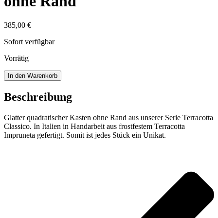
ohne Rand
385,00
€
Sofort verfügbar
Vorrätig
Glatter
In den Warenkorb
quadratischer
Kasten
Beschreibung
ohne
Rand
Glatter quadratischer Kasten ohne Rand aus unserer Serie Terracotta
Menge
Classico. In Italien in Handarbeit aus frostfestem Terracotta
Impruneta gefertigt. Somit ist jedes Stück ein Unikat.