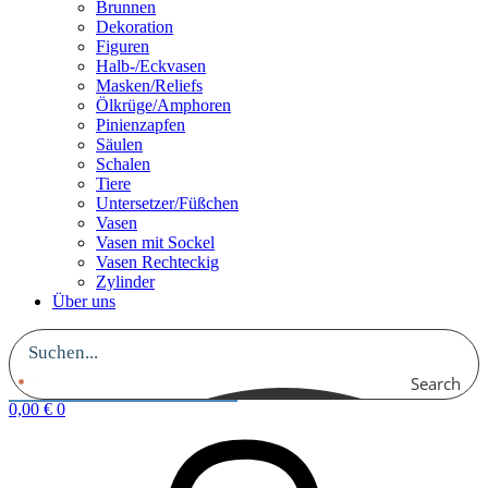
Brunnen
Dekoration
Figuren
Halb-/Eckvasen
Masken/Reliefs
Ölkrüge/Amphoren
Pinienzapfen
Säulen
Schalen
Tiere
Untersetzer/Füßchen
Vasen
Vasen mit Sockel
Vasen Rechteckig
Zylinder
Über uns
Search
0,00
€
0