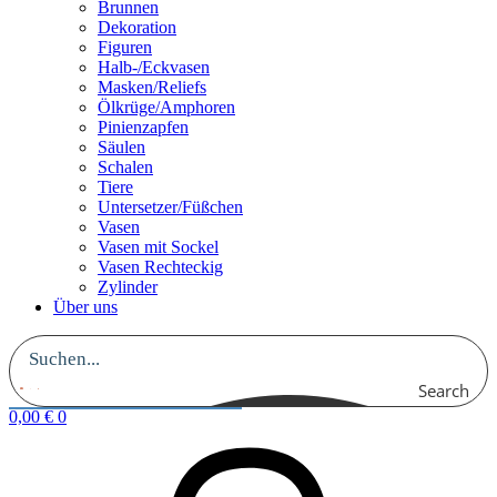
Brunnen
Dekoration
Figuren
Halb-/Eckvasen
Masken/Reliefs
Ölkrüge/Amphoren
Pinienzapfen
Säulen
Schalen
Tiere
Untersetzer/Füßchen
Vasen
Vasen mit Sockel
Vasen Rechteckig
Zylinder
Über uns
Search
0,00
€
0