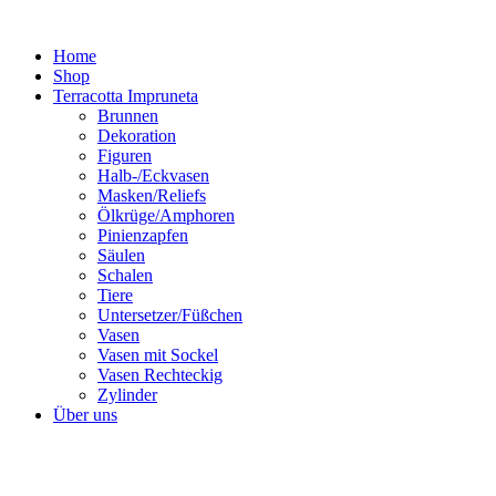
Zum
Inhalt
Home
springen
Shop
Terracotta Impruneta
Brunnen
Dekoration
Figuren
Halb-/Eckvasen
Masken/Reliefs
Ölkrüge/Amphoren
Pinienzapfen
Säulen
Schalen
Tiere
Untersetzer/Füßchen
Vasen
Vasen mit Sockel
Vasen Rechteckig
Zylinder
Über uns