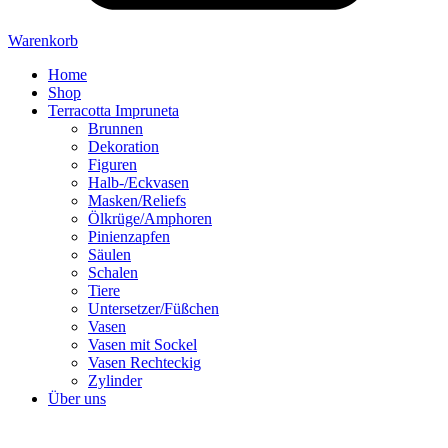
Warenkorb
Home
Shop
Terracotta Impruneta
Brunnen
Dekoration
Figuren
Halb-/Eckvasen
Masken/Reliefs
Ölkrüge/Amphoren
Pinienzapfen
Säulen
Schalen
Tiere
Untersetzer/Füßchen
Vasen
Vasen mit Sockel
Vasen Rechteckig
Zylinder
Über uns