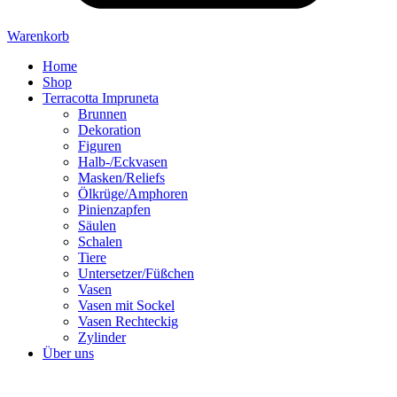
Warenkorb
Home
Shop
Terracotta Impruneta
Brunnen
Dekoration
Figuren
Halb-/Eckvasen
Masken/Reliefs
Ölkrüge/Amphoren
Pinienzapfen
Säulen
Schalen
Tiere
Untersetzer/Füßchen
Vasen
Vasen mit Sockel
Vasen Rechteckig
Zylinder
Über uns