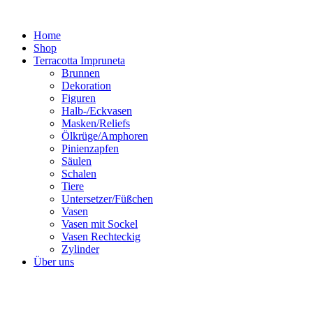
Zum
Inhalt
Home
springen
Shop
Terracotta Impruneta
Brunnen
Dekoration
Figuren
Halb-/Eckvasen
Masken/Reliefs
Ölkrüge/Amphoren
Pinienzapfen
Säulen
Schalen
Tiere
Untersetzer/Füßchen
Vasen
Vasen mit Sockel
Vasen Rechteckig
Zylinder
Über uns