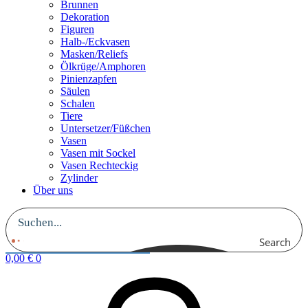
Brunnen
Dekoration
Figuren
Halb-/Eckvasen
Masken/Reliefs
Ölkrüge/Amphoren
Pinienzapfen
Säulen
Schalen
Tiere
Untersetzer/Füßchen
Vasen
Vasen mit Sockel
Vasen Rechteckig
Zylinder
Über uns
Search
0,00
€
0