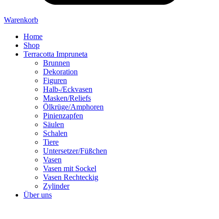
Warenkorb
Home
Shop
Terracotta Impruneta
Brunnen
Dekoration
Figuren
Halb-/Eckvasen
Masken/Reliefs
Ölkrüge/Amphoren
Pinienzapfen
Säulen
Schalen
Tiere
Untersetzer/Füßchen
Vasen
Vasen mit Sockel
Vasen Rechteckig
Zylinder
Über uns