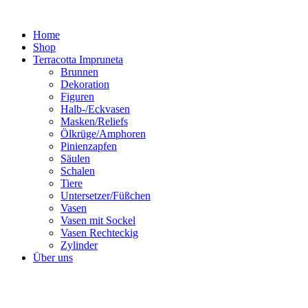
Zum
Inhalt
Home
springen
Shop
Terracotta Impruneta
Brunnen
Dekoration
Figuren
Halb-/Eckvasen
Masken/Reliefs
Ölkrüge/Amphoren
Pinienzapfen
Säulen
Schalen
Tiere
Untersetzer/Füßchen
Vasen
Vasen mit Sockel
Vasen Rechteckig
Zylinder
Über uns