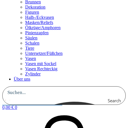
Brunnen
Dekoration
Figuren
Halb-/Eckvasen
Masken/Reliefs
Ölkrüge/Amphoren
Pinienzapfen
Säulen
Schalen
Tiere
Untersetzer/Füßchen
Vasen
Vasen mit Sockel
Vasen Rechteckig
Zylinder
Über uns
Search
0,00
€
0