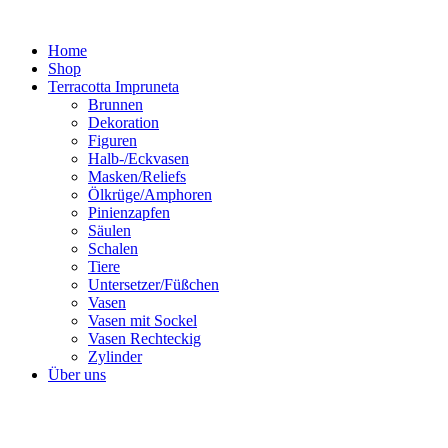
Zum
Inhalt
Home
springen
Shop
Terracotta Impruneta
Brunnen
Dekoration
Figuren
Halb-/Eckvasen
Masken/Reliefs
Ölkrüge/Amphoren
Pinienzapfen
Säulen
Schalen
Tiere
Untersetzer/Füßchen
Vasen
Vasen mit Sockel
Vasen Rechteckig
Zylinder
Über uns