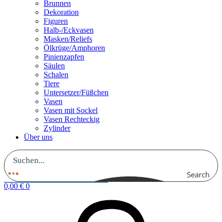
Brunnen
Dekoration
Figuren
Halb-/Eckvasen
Masken/Reliefs
Ölkrüge/Amphoren
Pinienzapfen
Säulen
Schalen
Tiere
Untersetzer/Füßchen
Vasen
Vasen mit Sockel
Vasen Rechteckig
Zylinder
Über uns
Search
0,00
€
0