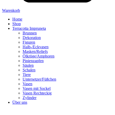
Warenkorb
Home
Shop
Terracotta Impruneta
Brunnen
Dekoration
Figuren
Halb-/Eckvasen
Masken/Reliefs
Ölkrüge/Amphoren
Pinienzapfen
Säulen
Schalen
Tiere
Untersetzer/Füßchen
Vasen
Vasen mit Sockel
Vasen Rechteckig
Zylinder
Über uns