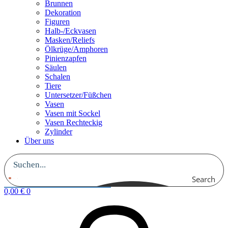
Brunnen
Dekoration
Figuren
Halb-/Eckvasen
Masken/Reliefs
Ölkrüge/Amphoren
Pinienzapfen
Säulen
Schalen
Tiere
Untersetzer/Füßchen
Vasen
Vasen mit Sockel
Vasen Rechteckig
Zylinder
Über uns
Search
0,00
€
0