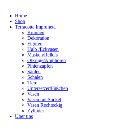
Zum
Inhalt
Home
springen
Shop
Terracotta Impruneta
Brunnen
Dekoration
Figuren
Halb-/Eckvasen
Masken/Reliefs
Ölkrüge/Amphoren
Pinienzapfen
Säulen
Schalen
Tiere
Untersetzer/Füßchen
Vasen
Vasen mit Sockel
Vasen Rechteckig
Zylinder
Über uns