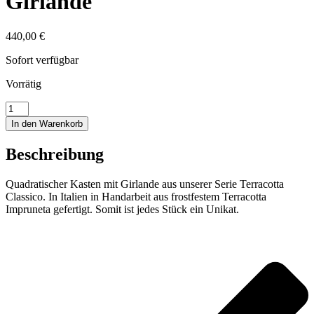
Girlande
440,00
€
Sofort verfügbar
Vorrätig
Quadratischer
Kasten
In den Warenkorb
mit
Girlande
Beschreibung
Menge
Quadratischer Kasten mit Girlande aus unserer Serie Terracotta
Classico. In Italien in Handarbeit aus frostfestem Terracotta
Impruneta gefertigt. Somit ist jedes Stück ein Unikat.