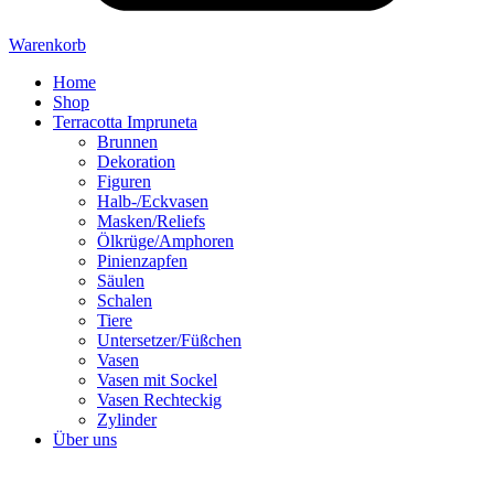
Warenkorb
Home
Shop
Terracotta Impruneta
Brunnen
Dekoration
Figuren
Halb-/Eckvasen
Masken/Reliefs
Ölkrüge/Amphoren
Pinienzapfen
Säulen
Schalen
Tiere
Untersetzer/Füßchen
Vasen
Vasen mit Sockel
Vasen Rechteckig
Zylinder
Über uns