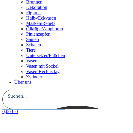
Brunnen
Dekoration
Figuren
Halb-/Eckvasen
Masken/Reliefs
Ölkrüge/Amphoren
Pinienzapfen
Säulen
Schalen
Tiere
Untersetzer/Füßchen
Vasen
Vasen mit Sockel
Vasen Rechteckig
Zylinder
Über uns
0,00
€
0