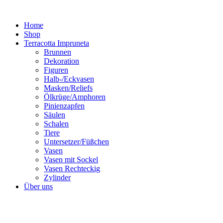
Zum
Inhalt
Home
springen
Shop
Terracotta Impruneta
Brunnen
Dekoration
Figuren
Halb-/Eckvasen
Masken/Reliefs
Ölkrüge/Amphoren
Pinienzapfen
Säulen
Schalen
Tiere
Untersetzer/Füßchen
Vasen
Vasen mit Sockel
Vasen Rechteckig
Zylinder
Über uns