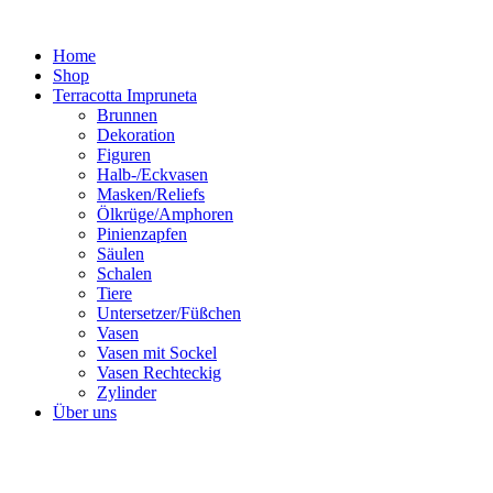
Zum
Inhalt
Home
springen
Shop
Terracotta Impruneta
Brunnen
Dekoration
Figuren
Halb-/Eckvasen
Masken/Reliefs
Ölkrüge/Amphoren
Pinienzapfen
Säulen
Schalen
Tiere
Untersetzer/Füßchen
Vasen
Vasen mit Sockel
Vasen Rechteckig
Zylinder
Über uns