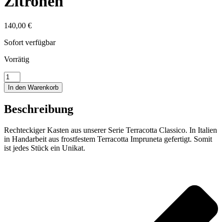
Zitronen
140,00
€
Sofort verfügbar
Vorrätig
Rechteckiger
Kasten
In den Warenkorb
mit
Zitronen
Beschreibung
Menge
Rechteckiger Kasten aus unserer Serie Terracotta Classico. In Italien
in Handarbeit aus frostfestem Terracotta Impruneta gefertigt. Somit
ist jedes Stück ein Unikat.