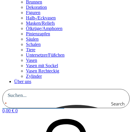
Brunnen
Dekoration
Figuren
Halb-/Eckvasen
Masken/Reliefs
Ölkrüge/Amphoren
Pinienzapfen
Säulen
Schalen
Tiere
Untersetzer/Füßchen
Vasen
Vasen mit Sockel
Vasen Rechteckig
Zylinder
Über uns
Search
0,00
€
0