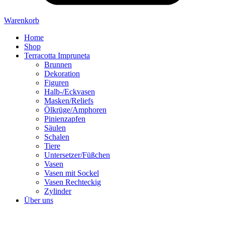
Warenkorb
Home
Shop
Terracotta Impruneta
Brunnen
Dekoration
Figuren
Halb-/Eckvasen
Masken/Reliefs
Ölkrüge/Amphoren
Pinienzapfen
Säulen
Schalen
Tiere
Untersetzer/Füßchen
Vasen
Vasen mit Sockel
Vasen Rechteckig
Zylinder
Über uns