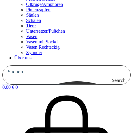
Ölkrüge/Amphoren
Pinienzapfen
Säulen
Schalen
Tiere
Untersetzer/Füßchen
Vasen
Vasen mit Sockel
Vasen Rechteckig
Zylinder
Über uns
Search
0,00
€
0