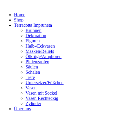
Zum
Inhalt
Home
springen
Shop
Terracotta Impruneta
Brunnen
Dekoration
Figuren
Halb-/Eckvasen
Masken/Reliefs
Ölkrüge/Amphoren
Pinienzapfen
Säulen
Schalen
Tiere
Untersetzer/Füßchen
Vasen
Vasen mit Sockel
Vasen Rechteckig
Zylinder
Über uns