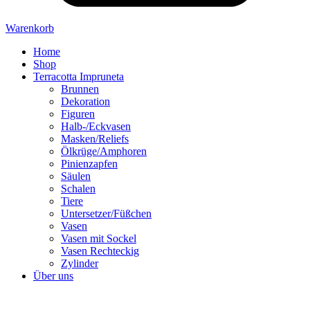
Warenkorb
Home
Shop
Terracotta Impruneta
Brunnen
Dekoration
Figuren
Halb-/Eckvasen
Masken/Reliefs
Ölkrüge/Amphoren
Pinienzapfen
Säulen
Schalen
Tiere
Untersetzer/Füßchen
Vasen
Vasen mit Sockel
Vasen Rechteckig
Zylinder
Über uns