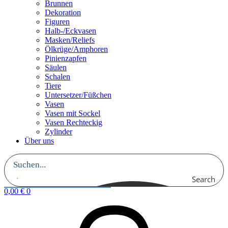
Brunnen
Dekoration
Figuren
Halb-/Eckvasen
Masken/Reliefs
Ölkrüge/Amphoren
Pinienzapfen
Säulen
Schalen
Tiere
Untersetzer/Füßchen
Vasen
Vasen mit Sockel
Vasen Rechteckig
Zylinder
Über uns
Search
0,00
€
0