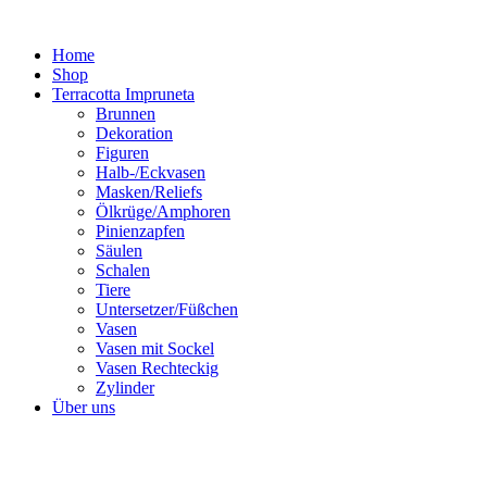
Zum
Inhalt
Home
springen
Shop
Terracotta Impruneta
Brunnen
Dekoration
Figuren
Halb-/Eckvasen
Masken/Reliefs
Ölkrüge/Amphoren
Pinienzapfen
Säulen
Schalen
Tiere
Untersetzer/Füßchen
Vasen
Vasen mit Sockel
Vasen Rechteckig
Zylinder
Über uns