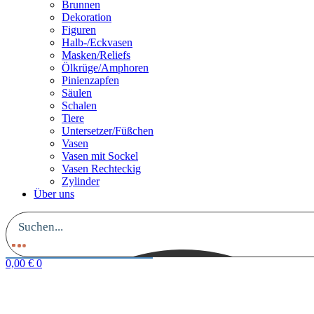
Brunnen
Dekoration
Figuren
Halb-/Eckvasen
Masken/Reliefs
Ölkrüge/Amphoren
Pinienzapfen
Säulen
Schalen
Tiere
Untersetzer/Füßchen
Vasen
Vasen mit Sockel
Vasen Rechteckig
Zylinder
Über uns
0,00
€
0