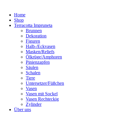
Zum
Inhalt
Home
springen
Shop
Terracotta Impruneta
Brunnen
Dekoration
Figuren
Halb-/Eckvasen
Masken/Reliefs
Ölkrüge/Amphoren
Pinienzapfen
Säulen
Schalen
Tiere
Untersetzer/Füßchen
Vasen
Vasen mit Sockel
Vasen Rechteckig
Zylinder
Über uns