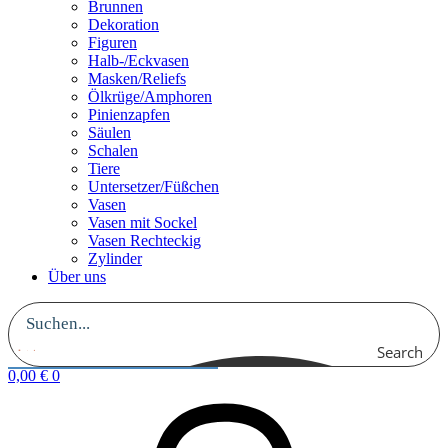
Brunnen
Dekoration
Figuren
Halb-/Eckvasen
Masken/Reliefs
Ölkrüge/Amphoren
Pinienzapfen
Säulen
Schalen
Tiere
Untersetzer/Füßchen
Vasen
Vasen mit Sockel
Vasen Rechteckig
Zylinder
Über uns
Search
0,00
€
0