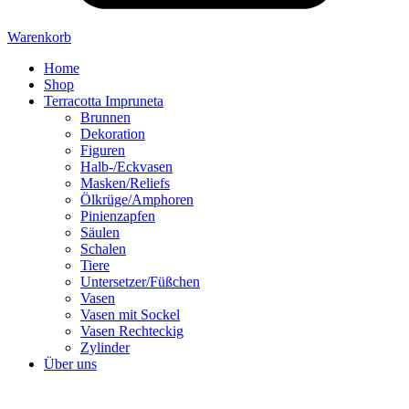
Warenkorb
Home
Shop
Terracotta Impruneta
Brunnen
Dekoration
Figuren
Halb-/Eckvasen
Masken/Reliefs
Ölkrüge/Amphoren
Pinienzapfen
Säulen
Schalen
Tiere
Untersetzer/Füßchen
Vasen
Vasen mit Sockel
Vasen Rechteckig
Zylinder
Über uns