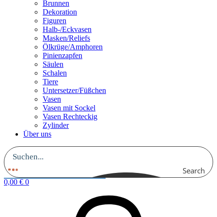
Brunnen
Dekoration
Figuren
Halb-/Eckvasen
Masken/Reliefs
Ölkrüge/Amphoren
Pinienzapfen
Säulen
Schalen
Tiere
Untersetzer/Füßchen
Vasen
Vasen mit Sockel
Vasen Rechteckig
Zylinder
Über uns
Search
0,00
€
0