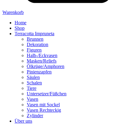
Warenkorb
Home
Shop
Terracotta Impruneta
Brunnen
Dekoration
Figuren
Halb-/Eckvasen
Masken/Reliefs
Ölkrüge/Amphoren
Pinienzapfen
Säulen
Schalen
Tiere
Untersetzer/Füßchen
Vasen
Vasen mit Sockel
Vasen Rechteckig
Zylinder
Über uns