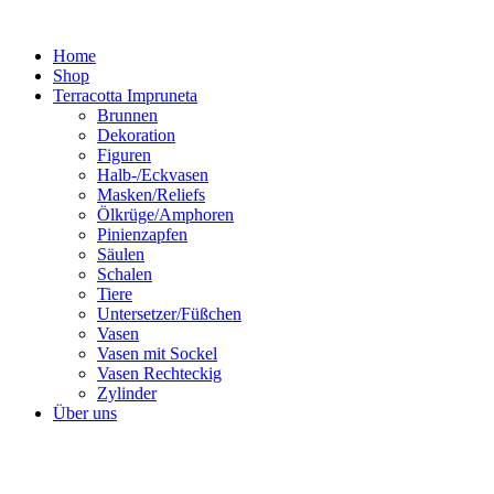
Zum
Inhalt
Home
springen
Shop
Terracotta Impruneta
Brunnen
Dekoration
Figuren
Halb-/Eckvasen
Masken/Reliefs
Ölkrüge/Amphoren
Pinienzapfen
Säulen
Schalen
Tiere
Untersetzer/Füßchen
Vasen
Vasen mit Sockel
Vasen Rechteckig
Zylinder
Über uns