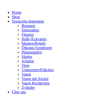
Zum
Inhalt
Home
springen
Shop
Terracotta Impruneta
Brunnen
Dekoration
Figuren
Halb-/Eckvasen
Masken/Reliefs
Ölkrüge/Amphoren
Pinienzapfen
Säulen
Schalen
Tiere
Untersetzer/Füßchen
Vasen
Vasen mit Sockel
Vasen Rechteckig
Zylinder
Über uns