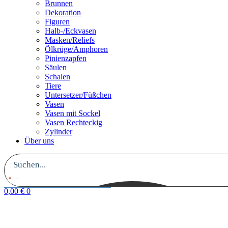
Brunnen
Dekoration
Figuren
Halb-/Eckvasen
Masken/Reliefs
Ölkrüge/Amphoren
Pinienzapfen
Säulen
Schalen
Tiere
Untersetzer/Füßchen
Vasen
Vasen mit Sockel
Vasen Rechteckig
Zylinder
Über uns
0,00
€
0