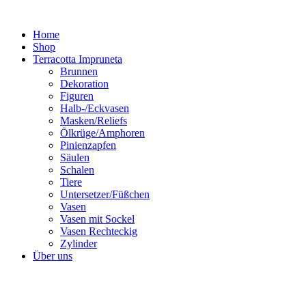
Zum
Inhalt
Home
springen
Shop
Terracotta Impruneta
Brunnen
Dekoration
Figuren
Halb-/Eckvasen
Masken/Reliefs
Ölkrüge/Amphoren
Pinienzapfen
Säulen
Schalen
Tiere
Untersetzer/Füßchen
Vasen
Vasen mit Sockel
Vasen Rechteckig
Zylinder
Über uns