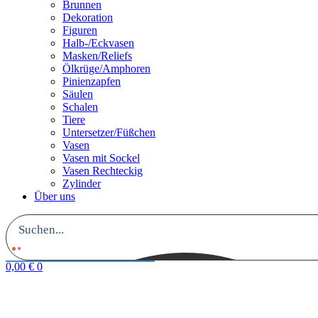
Brunnen
Dekoration
Figuren
Halb-/Eckvasen
Masken/Reliefs
Ölkrüge/Amphoren
Pinienzapfen
Säulen
Schalen
Tiere
Untersetzer/Füßchen
Vasen
Vasen mit Sockel
Vasen Rechteckig
Zylinder
Über uns
0,00
€
0