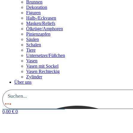
Brunnen
Dekoration
Figuren
Halb-/Eckvasen
Masken/Reliefs
Ölkrüge/Amphoren
Pinienzapfen
Säulen
Schalen
Tiere
Untersetzer/Füßchen
Vasen
Vasen mit Sockel
Vasen Rechteckig
Zylinder
Über uns
0,00
€
0