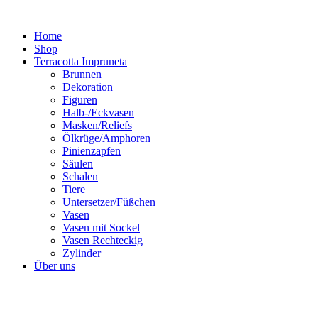
Zum
Inhalt
Home
springen
Shop
Terracotta Impruneta
Brunnen
Dekoration
Figuren
Halb-/Eckvasen
Masken/Reliefs
Ölkrüge/Amphoren
Pinienzapfen
Säulen
Schalen
Tiere
Untersetzer/Füßchen
Vasen
Vasen mit Sockel
Vasen Rechteckig
Zylinder
Über uns