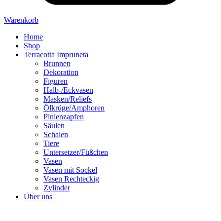
Warenkorb
Home
Shop
Terracotta Impruneta
Brunnen
Dekoration
Figuren
Halb-/Eckvasen
Masken/Reliefs
Ölkrüge/Amphoren
Pinienzapfen
Säulen
Schalen
Tiere
Untersetzer/Füßchen
Vasen
Vasen mit Sockel
Vasen Rechteckig
Zylinder
Über uns