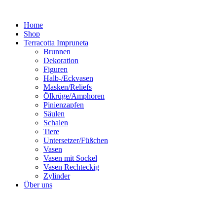
Zum
Inhalt
Home
springen
Shop
Terracotta Impruneta
Brunnen
Dekoration
Figuren
Halb-/Eckvasen
Masken/Reliefs
Ölkrüge/Amphoren
Pinienzapfen
Säulen
Schalen
Tiere
Untersetzer/Füßchen
Vasen
Vasen mit Sockel
Vasen Rechteckig
Zylinder
Über uns