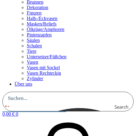
Brunnen
Dekoration
Figuren
Halb-/Eckvasen
Masken/Reliefs
Ölkrüge/Amphoren
Pinienzapfen
Säulen
Schalen
Tiere
Untersetzer/Füßchen
Vasen
Vasen mit Sockel
Vasen Rechteckig
Zylinder
Über uns
Search
0,00
€
0