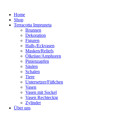
Zum
Inhalt
Home
springen
Shop
Terracotta Impruneta
Brunnen
Dekoration
Figuren
Halb-/Eckvasen
Masken/Reliefs
Ölkrüge/Amphoren
Pinienzapfen
Säulen
Schalen
Tiere
Untersetzer/Füßchen
Vasen
Vasen mit Sockel
Vasen Rechteckig
Zylinder
Über uns