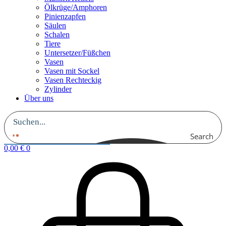
Ölkrüge/Amphoren
Pinienzapfen
Säulen
Schalen
Tiere
Untersetzer/Füßchen
Vasen
Vasen mit Sockel
Vasen Rechteckig
Zylinder
Über uns
Search
0,00
€
0